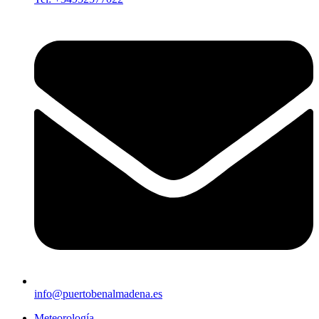
info@puertobenalmadena.es
Meteorología