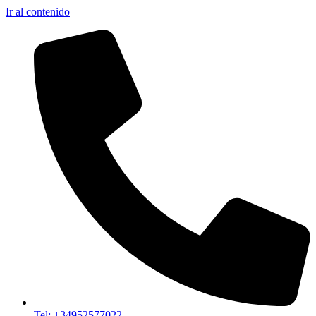
Ir al contenido
Tel: +34952577022