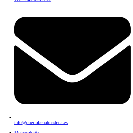
info@puertobenalmadena.es
Meteorología