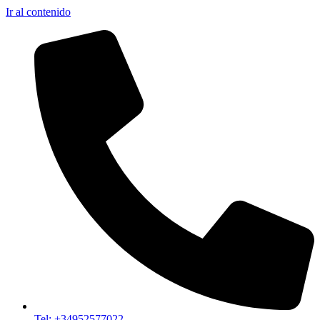
Ir al contenido
Tel: +34952577022