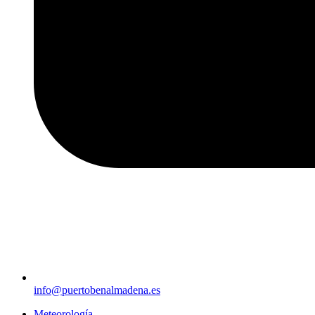
info@puertobenalmadena.es
Meteorología