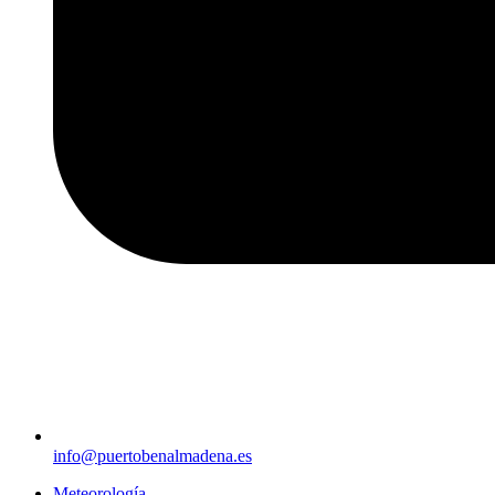
info@puertobenalmadena.es
Meteorología