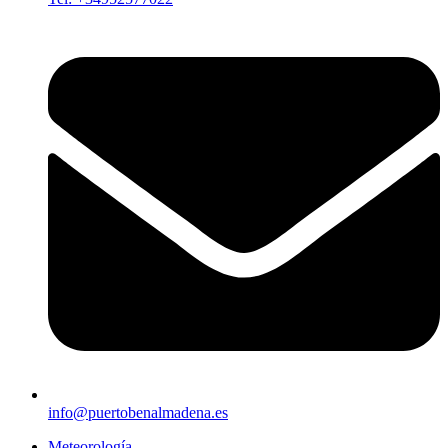
info@puertobenalmadena.es
Meteorología