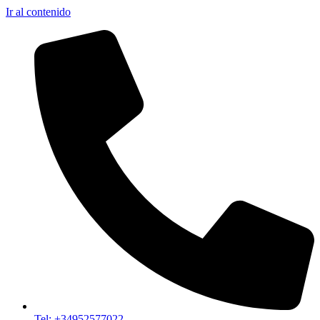
Ir al contenido
Tel: +34952577022