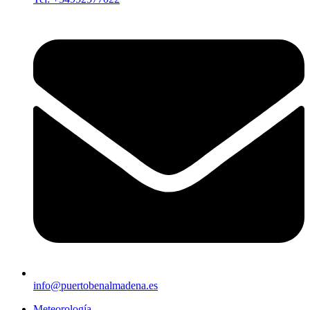
info@puertobenalmadena.es
Meteorología