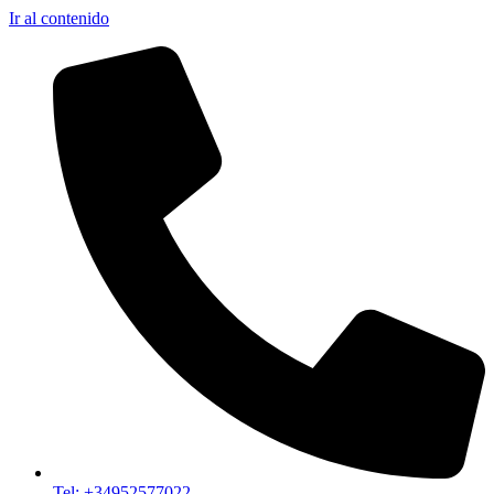
Ir al contenido
Tel: +34952577022