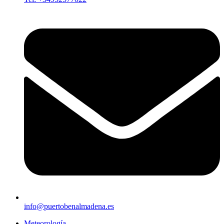
info@puertobenalmadena.es
Meteorología