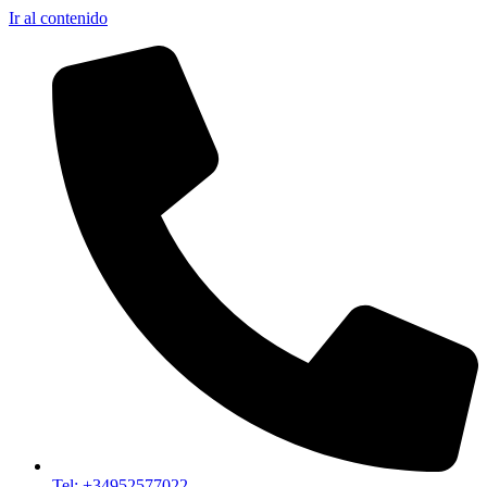
Ir al contenido
Tel: +34952577022