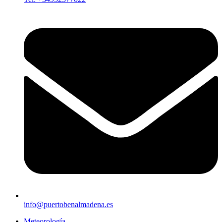
info@puertobenalmadena.es
Meteorología