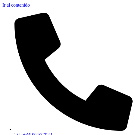
Ir al contenido
Tel: +34952577022