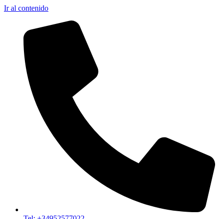
Ir al contenido
Tel: +34952577022