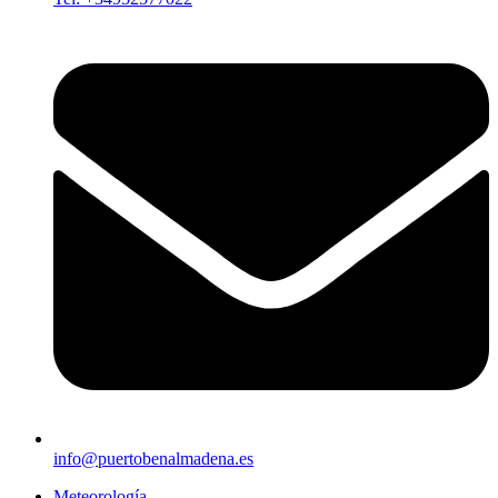
info@puertobenalmadena.es
Meteorología