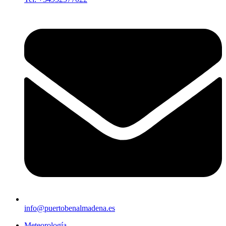
info@puertobenalmadena.es
Meteorología