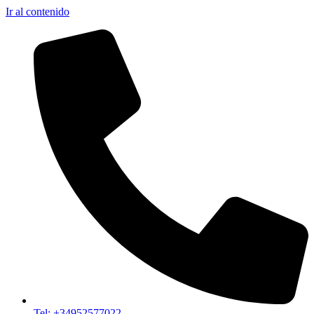
Ir al contenido
Tel: +34952577022