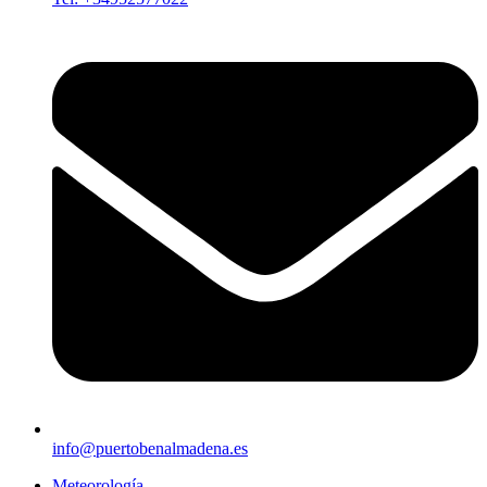
info@puertobenalmadena.es
Meteorología