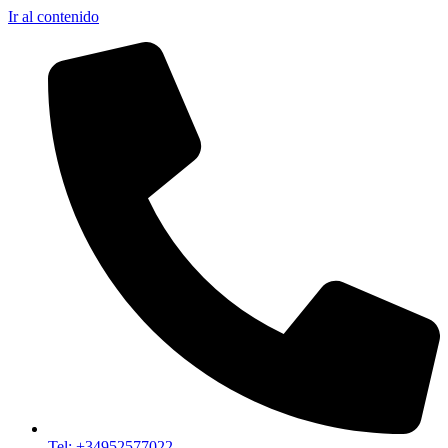
Ir al contenido
Tel: +34952577022