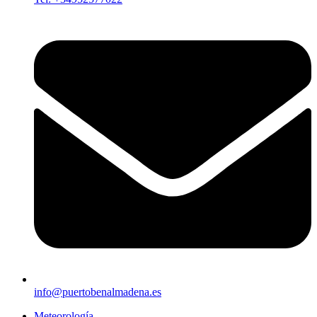
info@puertobenalmadena.es
Meteorología