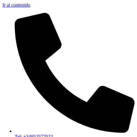
Ir al contenido
Tel: +34952577022