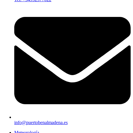
info@puertobenalmadena.es
Meteorología