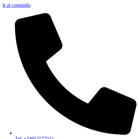
Ir al contenido
Tel: +34952577022