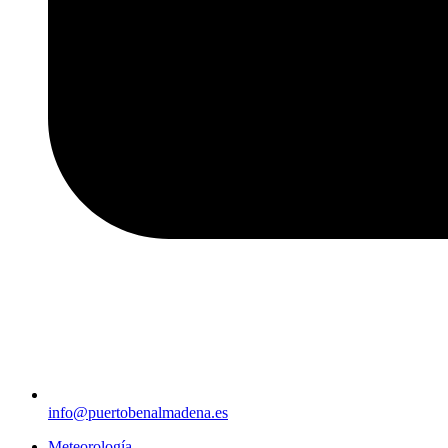
info@puertobenalmadena.es
Meteorología