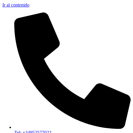
Ir al contenido
Tel: +34952577022