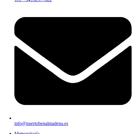
info@puertobenalmadena.es
Meteorología