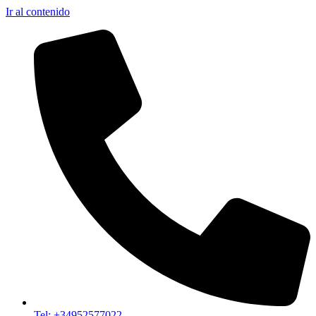
Ir al contenido
Tel: +34952577022