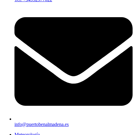
info@puertobenalmadena.es
Meteorología