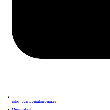
info@puertobenalmadena.es
Meteorología