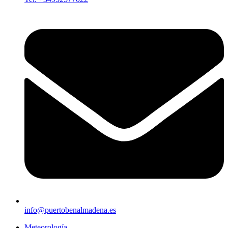
info@puertobenalmadena.es
Meteorología