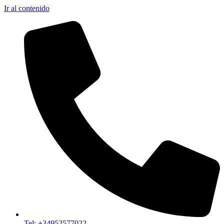
Ir al contenido
Tel: +34952577022