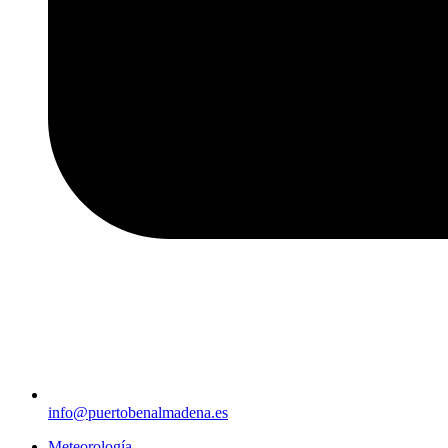
info@puertobenalmadena.es
Meteorología