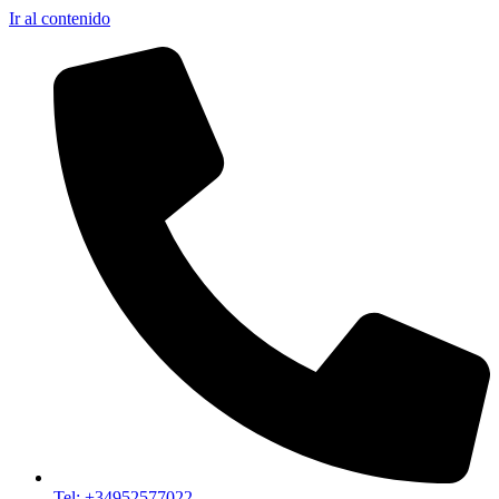
Ir al contenido
Tel: +34952577022