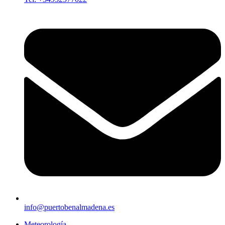
info@puertobenalmadena.es
Meteorología