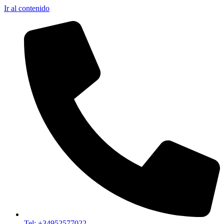
Ir al contenido
Tel: +34952577022