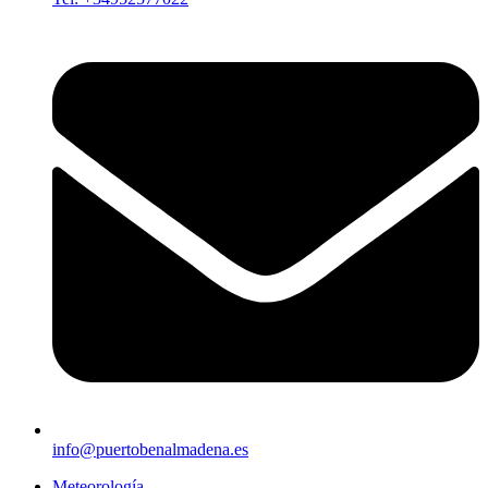
info@puertobenalmadena.es
Meteorología