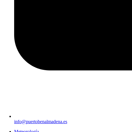
info@puertobenalmadena.es
Meteorología