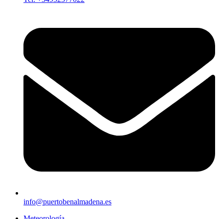
info@puertobenalmadena.es
Meteorología