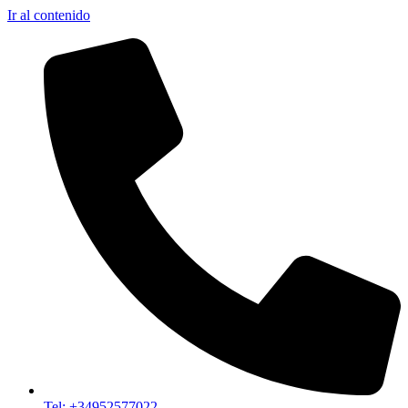
Ir al contenido
Tel: +34952577022