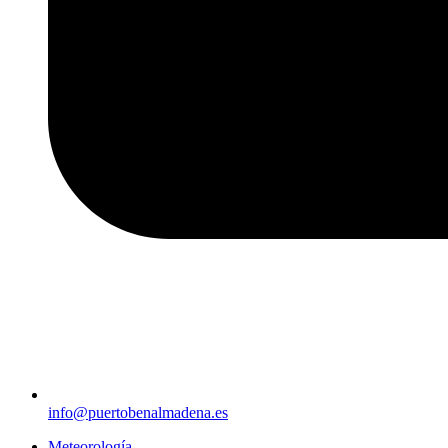
info@puertobenalmadena.es
Meteorología