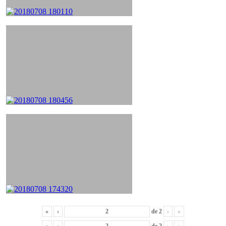
«
‹
de
2
›
»