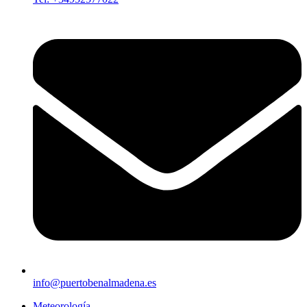
info@puertobenalmadena.es
Meteorología