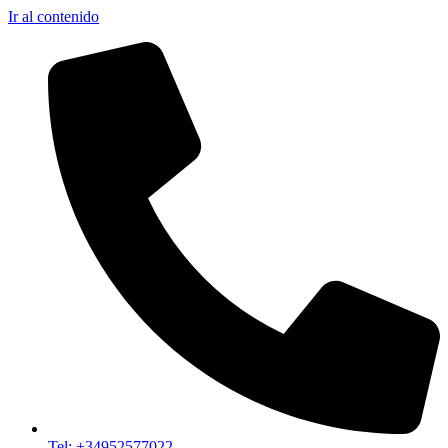
Ir al contenido
Tel: +34952577022