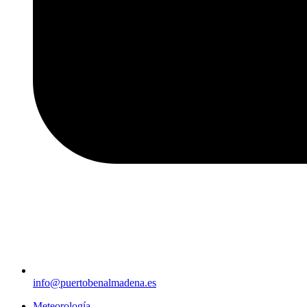
info@puertobenalmadena.es
Meteorología