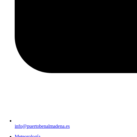
info@puertobenalmadena.es
Meteorología