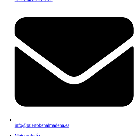
info@puertobenalmadena.es
Meteorología