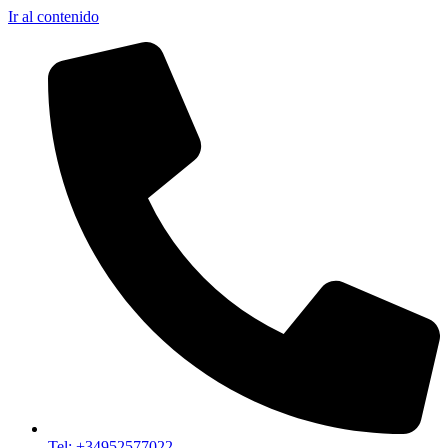
Ir al contenido
Tel: +34952577022