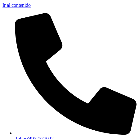
Ir al contenido
Tel: +34952577022