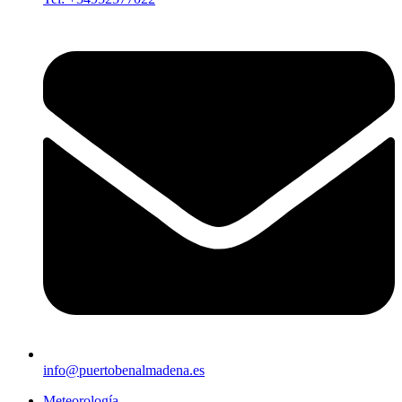
info@puertobenalmadena.es
Meteorología