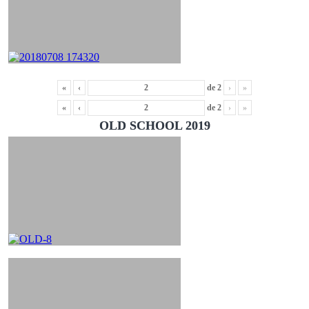
«
‹
de
2
›
»
«
‹
de
2
›
»
OLD SCHOOL 2019