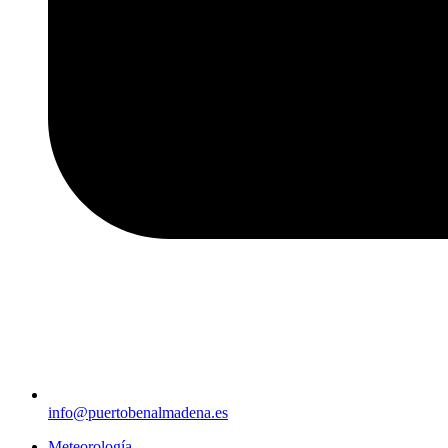
info@puertobenalmadena.es
Meteorología