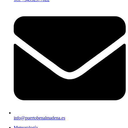
info@puertobenalmadena.es
Meteorología