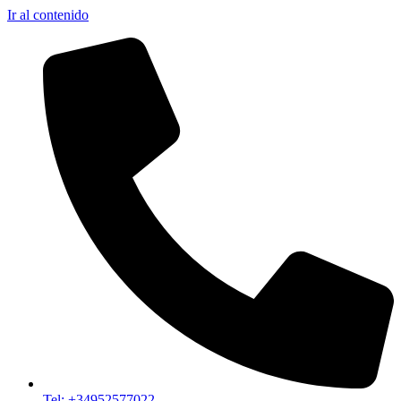
Ir al contenido
Tel: +34952577022