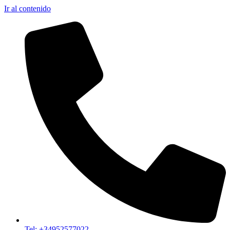
Ir al contenido
Tel: +34952577022