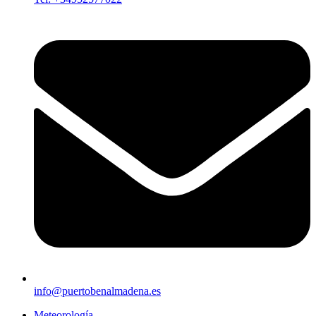
info@puertobenalmadena.es
Meteorología