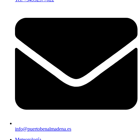
info@puertobenalmadena.es
Meteorología