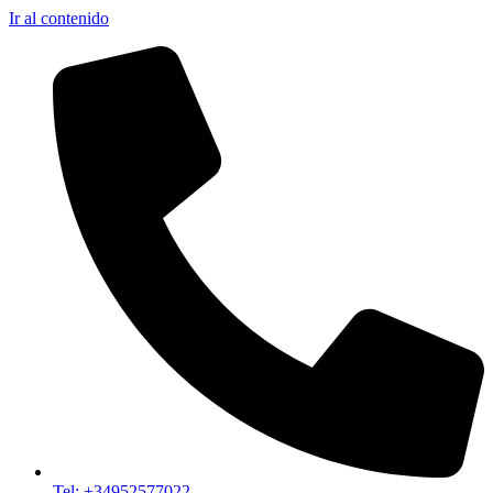
Ir al contenido
Tel: +34952577022