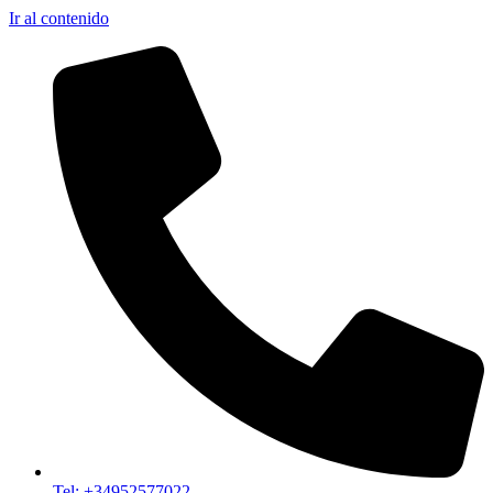
Ir al contenido
Tel: +34952577022