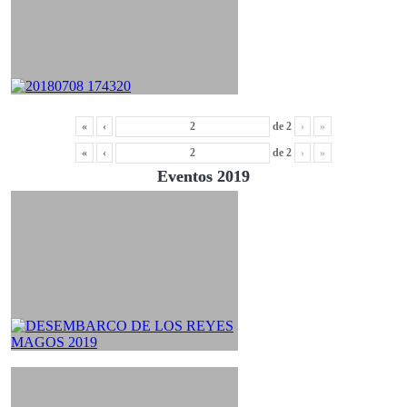
«
‹
de
2
›
»
«
‹
de
2
›
»
Eventos 2019