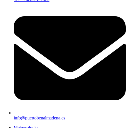
info@puertobenalmadena.es
Meteorología