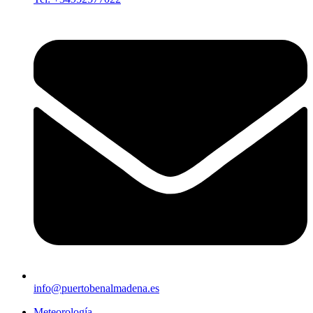
info@puertobenalmadena.es
Meteorología