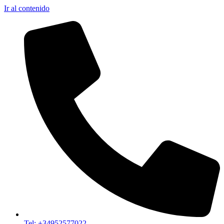
Ir al contenido
Tel: +34952577022