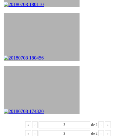
«
‹
de
2
›
»
«
‹
de
2
›
»