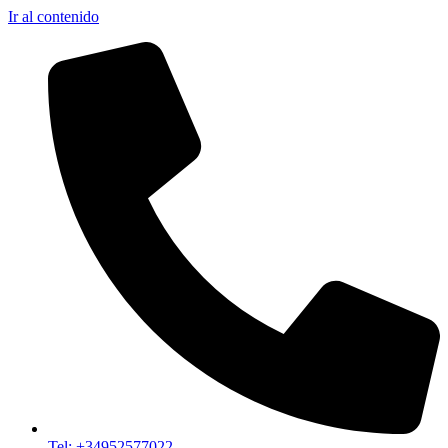
Ir al contenido
Tel: +34952577022