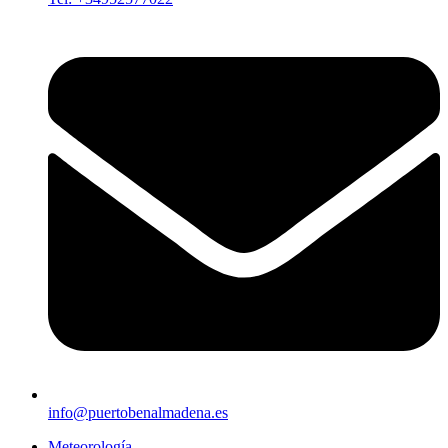
info@puertobenalmadena.es
Meteorología