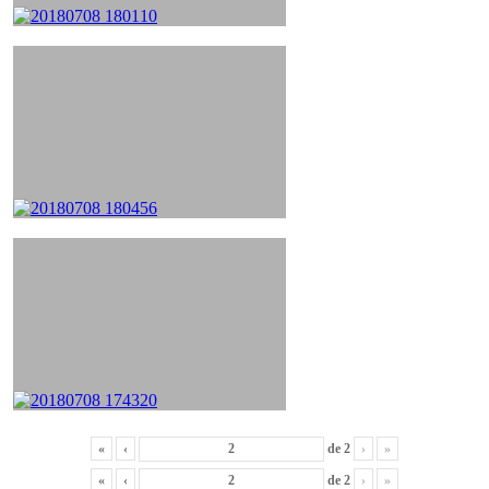
«
‹
de
2
›
»
«
‹
de
2
›
»