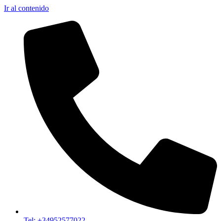
Ir al contenido
Tel: +34952577022