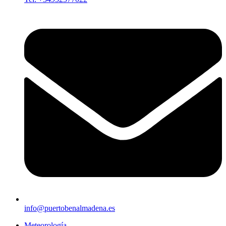
info@puertobenalmadena.es
Meteorología