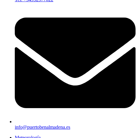
info@puertobenalmadena.es
Meteorología