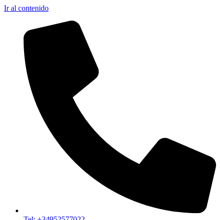
Ir al contenido
Tel: +34952577022