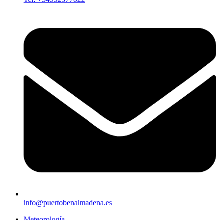
info@puertobenalmadena.es
Meteorología