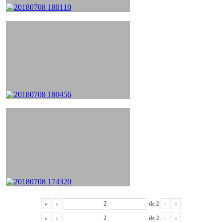
«
‹
de
2
›
»
«
‹
de
2
›
»