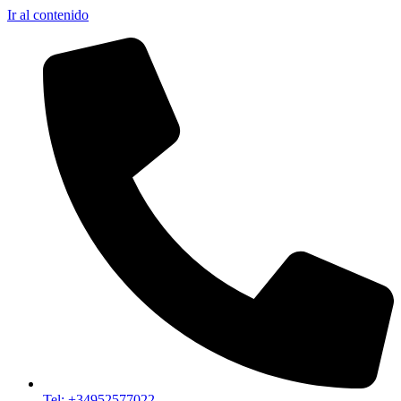
Ir al contenido
Tel: +34952577022