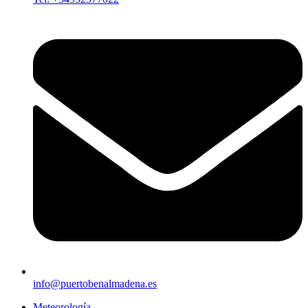
info@puertobenalmadena.es
Meteorología