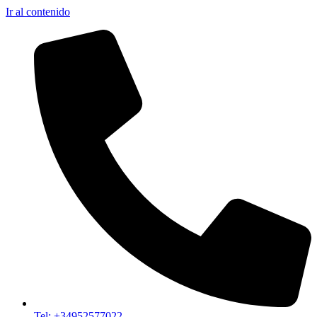
Ir al contenido
Tel: +34952577022