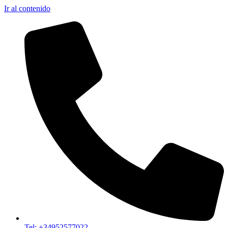
Ir al contenido
Tel: +34952577022