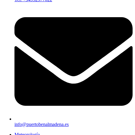
info@puertobenalmadena.es
Meteorología