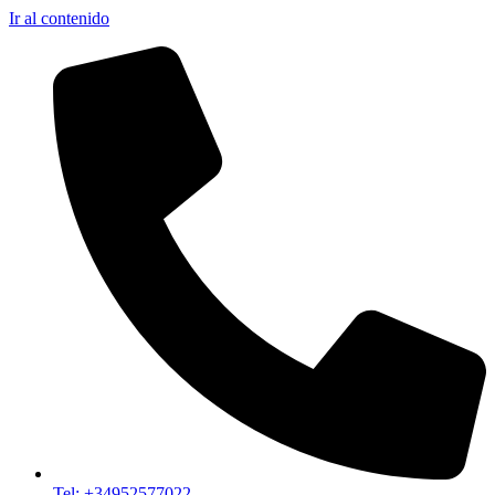
Ir al contenido
Tel: +34952577022