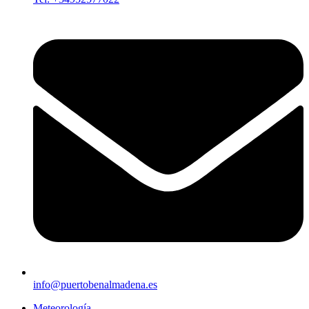
info@puertobenalmadena.es
Meteorología