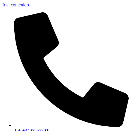
Ir al contenido
Tel: +34952577022