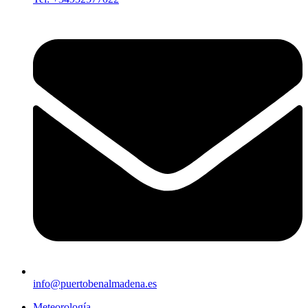
info@puertobenalmadena.es
Meteorología