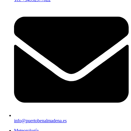
info@puertobenalmadena.es
Meteorología