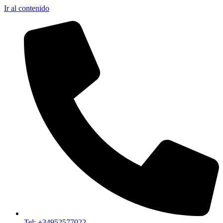
Ir al contenido
Tel: +34952577022