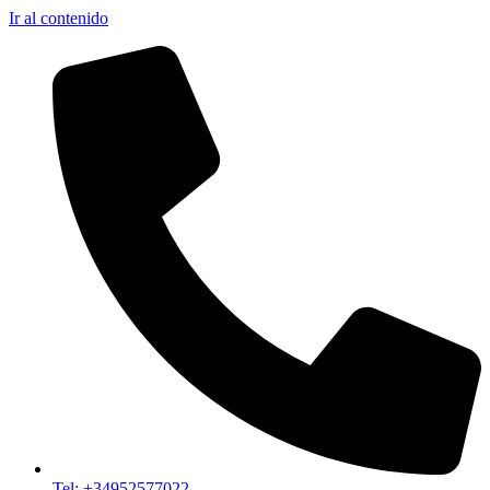
Ir al contenido
Tel: +34952577022