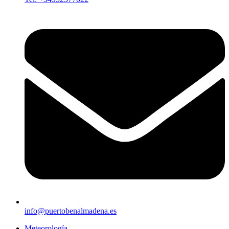
info@puertobenalmadena.es
Meteorología