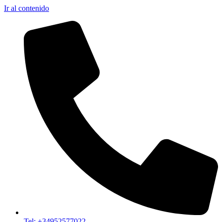
Ir al contenido
Tel: +34952577022