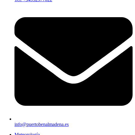
info@puertobenalmadena.es
Meteorología