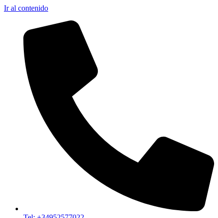
Ir al contenido
Tel: +34952577022