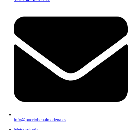
info@puertobenalmadena.es
Meteorología