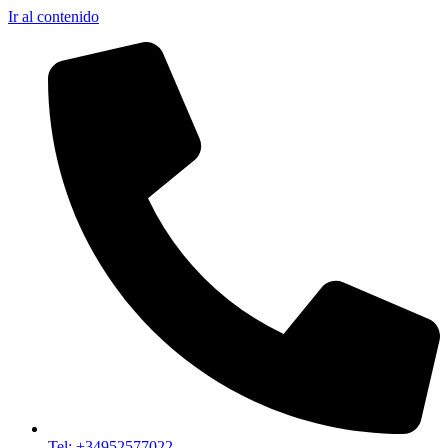
Ir al contenido
Tel: +34952577022