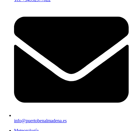
info@puertobenalmadena.es
Meteorología