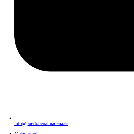
info@puertobenalmadena.es
Meteorología