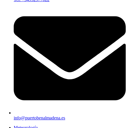
info@puertobenalmadena.es
Meteorología