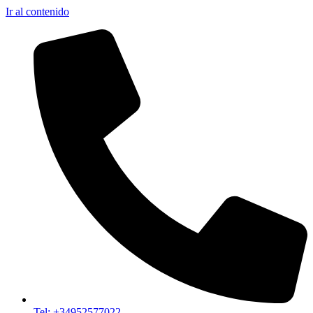
Ir al contenido
Tel: +34952577022